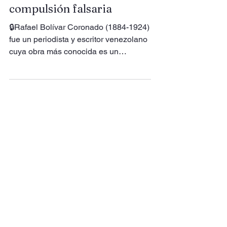
Bolívar Coronado y la
compulsión falsaria
🔒Rafael Bolívar Coronado (1884-1924)
fue un periodista y escritor venezolano
cuya obra más conocida es un
fragmento del guion de la zarzuela
Alma llanera. Gracias a los compases
musicales de Pedro Elías Gutiérrez,
dicho fragmento se convirtió en el
himno popular de Venezuela, lo cual
ha generado un tremendo equívoco.
Por un lado, Coronado detestaba ese
drama, lo consideraba un “adefesio”
mediocre y sobrecargado; por otro, su
nombre está irremisiblemente ligado a
esa pieza.