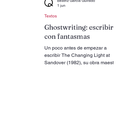
Beatriz García Guirado
1 jun
Textos
Ghostwriting: escribir
con fantasmas
Un poco antes de empezar a
escribir The Changing Light at
Sandover (1982), su obra maestra
y uno de los poemas más largos
que existen, el poeta James Merrill
redactó su testamento. Uno de los
catorce o quince testamentos que
escribió a lo largo de su vida por
insistencia de su abogado, al ritmo
de uno cada dos o tres años.