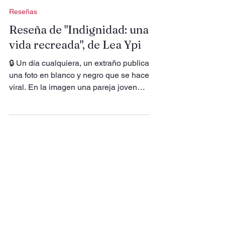
David Rodríguez Seoane
1 jul
Reseñas
Reseña de "Indignidad: una
vida recreada", de Lea Ypi
🔒 Un día cualquiera, un extraño publica
una foto en blanco y negro que se hace
viral. En la imagen una pareja joven
mira a la cámara. Ella, coqueta y
sonriente, aparece envuelta en un
abrigo claro; él frunce el ceño con
escepticismo o, tal vez, solo está
encandilado por el sol. Reposan en
dos tumbonas en un hotel de lujo en
Cortina d’Ampezzo.