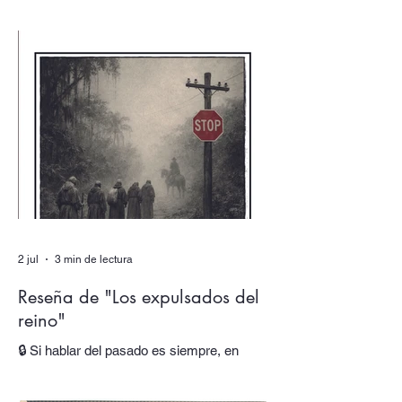
doble de verano, dedicado a los dobles y
los múltiples, uno de los textos está escrito
por un autor que alberga multitudes. En
sus páginas hablan tres voces distintas,
cada una responsable de una parte de su
obra y de su identidad. Al final, asistimos
incluso al nacimiento de una nueva voz.
En “Autor colectivo”, el nuevo episodio del
podcast de Quimera, traslada
2 jul
3 min de lectura
Reseña de "Los expulsados del
reino"
🔒 Si hablar del pasado es siempre, en
mayor o menor medida, hacerlo del
presente, ¿cómo trabajar esta oscilación