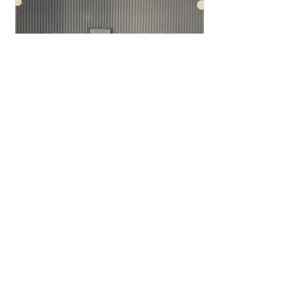
sin rendir el lenguaje y sus espesores a la
alegoría, al juego de las equivalencias? En
Los expulsados del reino, Salvador
Izquierdo ingenia un aparato de escritura
donde ambas dimensiones, más que
dialogar, se solapan en un mutuo
extrañamiento del que ninguna sale
intocada.
2 jul
9 min de lectura
VIDAS ∞ DOBLES. Claude
Cahun y Marcel Moore-Lucy
Schwob y Suzanne Malherbe
Claude Cahun y Marcel Moore son los
nombres que más circulan en relación con
dos figuras clave del activismo artístico y
político del siglo XX. Sin embargo, tuvieron