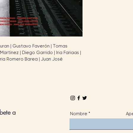
uran | Gustavo Faverón | Tomas 
Martinez | Diego Garrido | Iria Fariaas | 
ia Romero Barea | Juan José 
íbete a
Nombre
Ape