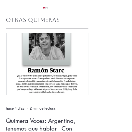
Otras quimeras
Quimera #510.
Quimera #509.
Junio 2026
Mayo 2026
hace 4 días
2 min de lectura
Quimera Voces: Argentina,
tenemos que hablar - Con