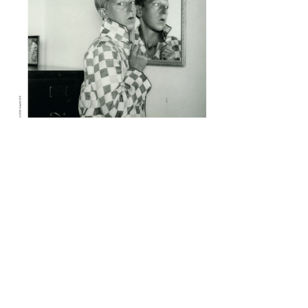
muchos otros nombres. Escritore e
ilustradora. Artista de performance y
fotógrafa. Introvertide y extrovertida.
Leyendas de la vanguardia y combatientes
de la resistencia.
1 jul
1 min de lectura
Quimera #511-512. Julio-
Agosto 2026
Versión flipbook de la revista #5511-512.
Julio-Agosto 2026