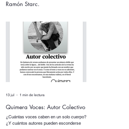
Ramón Starc.
Argentina, tenemos que hablar. Los
acontecimientos de este verano, la deriva
desquiciada de sus gobernantes, sus
papas y sus tótems… todo nos empuja
una vez más a volver los ojos a Argentina,
pensarla e interpelarla… que es
justamente lo que nos facilita el argentino
Ramón Starc en su primera novela, Que
se vayan todos (Candaya).
13 jul
1 min de lectura
Quimera Voces: Autor Colectivo
¿Cuántas voces caben en un solo cuerpo?
¿Y cuántos autores pueden esconderse