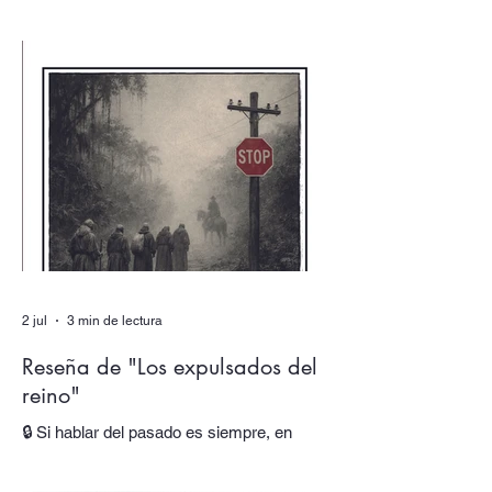
detrás de una firma? En nuestro número
doble de verano, dedicado a los dobles y
los múltiples, uno de los textos está escrito
por un autor que alberga multitudes. En
sus páginas hablan tres voces distintas,
cada una responsable de una parte de su
obra y de su identidad. Al final, asistimos
incluso al nacimiento de una nueva voz.
En “Autor colectivo”, el nuevo episodio del
podcast de Quimera, traslada
2 jul
3 min de lectura
Reseña de "Los expulsados del
reino"
🔒 Si hablar del pasado es siempre, en
mayor o menor medida, hacerlo del
presente, ¿cómo trabajar esta oscilación