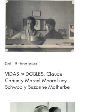
sin rendir el lenguaje y sus espesores a la
alegoría, al juego de las equivalencias? En
Los expulsados del reino, Salvador
Izquierdo ingenia un aparato de escritura
donde ambas dimensiones, más que
dialogar, se solapan en un mutuo
extrañamiento del que ninguna sale
intocada.
2 jul
9 min de lectura
VIDAS ∞ DOBLES. Claude
Cahun y Marcel Moore-Lucy
Schwob y Suzanne Malherbe
Claude Cahun y Marcel Moore son los
nombres que más circulan en relación con
dos figuras clave del activismo artístico y
político del siglo XX. Sin embargo, tuvieron