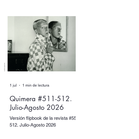
XX. Sin embargo, tuvieron muchos
otros nombres. Escritore e
ilustradora. Artista de performance
y fotógrafa. Introvertide y
extrovertida. Leyendas de la
vanguardia y combatientes de la
resistencia.
1 jul
1 min de lectura
Quimera #511-512.
Julio-Agosto 2026
Versión flipbook de la revista #5511-
512. Julio-Agosto 2026