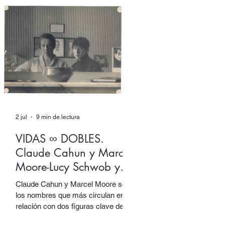
Izquierdo ingenia un aparato de
escritura donde ambas
dimensiones, más que dialogar, se
solapan en un mutuo extrañamiento
del que ninguna sale intocada.
2 jul
9 min de lectura
VIDAS ∞ DOBLES.
Claude Cahun y Marcel
Moore-Lucy Schwob y
Suzanne Malherbe
Claude Cahun y Marcel Moore son
los nombres que más circulan en
relación con dos figuras clave del
activismo artístico y político del siglo