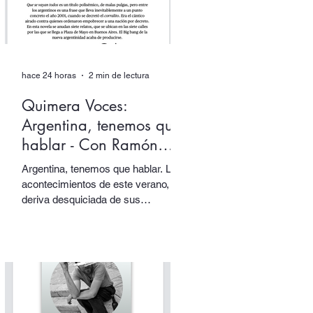
hace 24 horas
2 min de lectura
Quimera Voces:
Argentina, tenemos que
hablar - Con Ramón
Starc.
Argentina, tenemos que hablar. Los
acontecimientos de este verano, la
deriva desquiciada de sus
gobernantes, sus papas y sus
tótems… todo nos empuja una vez
más a volver los ojos a Argentina,
pensarla e interpelarla… que es
justamente lo que nos facilita el
argentino Ramón Starc en su
primera novela, Que se vayan todos