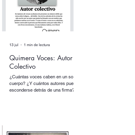
(Candaya).
13 jul
1 min de lectura
Quimera Voces: Autor
Colectivo
¿Cuántas voces caben en un solo
cuerpo? ¿Y cuántos autores pueden
esconderse detrás de una firma?
En nuestro número doble de verano,
dedicado a los dobles y los
múltiples, uno de los textos está
escrito por un autor que alberga
multitudes. En sus páginas hablan
tres voces distintas, cada una