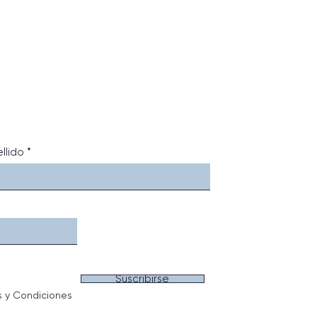
llido
Suscribirse
s y Condiciones