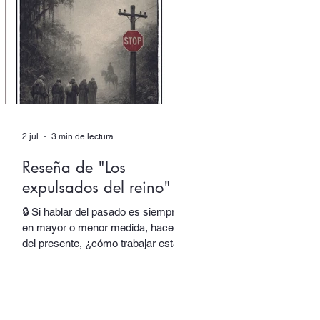
responsable de una parte de su
obra y de su identidad. Al final,
asistimos incluso al nacimiento de
una nueva voz. En “Autor colectivo”,
el nuevo episodio del podcast de
Quimera, traslada
2 jul
3 min de lectura
Reseña de "Los
expulsados del reino"
🔒 Si hablar del pasado es siempre,
en mayor o menor medida, hacerlo
del presente, ¿cómo trabajar esta
oscilación sin rendir el lenguaje y
sus espesores a la alegoría, al juego
de las equivalencias? En Los
expulsados del reino, Salvador