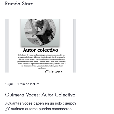
Ramón Starc.
Argentina, tenemos que hablar. Los
acontecimientos de este verano, la deriva
desquiciada de sus gobernantes, sus
papas y sus tótems… todo nos empuja
una vez más a volver los ojos a Argentina,
pensarla e interpelarla… que es
justamente lo que nos facilita el argentino
Ramón Starc en su primera novela, Que
se vayan todos (Candaya).
13 jul
1 min de lectura
Quimera Voces: Autor Colectivo
¿Cuántas voces caben en un solo cuerpo?
¿Y cuántos autores pueden esconderse