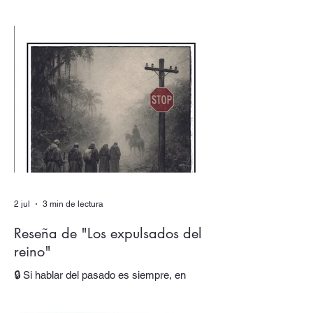
detrás de una firma? En nuestro número
doble de verano, dedicado a los dobles y
los múltiples, uno de los textos está escrito
por un autor que alberga multitudes. En
sus páginas hablan tres voces distintas,
cada una responsable de una parte de su
obra y de su identidad. Al final, asistimos
incluso al nacimiento de una nueva voz.
En “Autor colectivo”, el nuevo episodio del
podcast de Quimera, traslada
2 jul
3 min de lectura
Reseña de "Los expulsados del
reino"
🔒 Si hablar del pasado es siempre, en
mayor o menor medida, hacerlo del
presente, ¿cómo trabajar esta oscilación