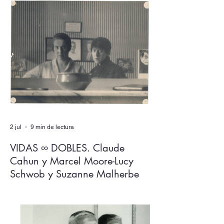
sin rendir el lenguaje y sus espesores a la
alegoría, al juego de las equivalencias? En
Los expulsados del reino, Salvador
Izquierdo ingenia un aparato de escritura
donde ambas dimensiones, más que
dialogar, se solapan en un mutuo
extrañamiento del que ninguna sale
intocada.
2 jul
9 min de lectura
VIDAS ∞ DOBLES. Claude
Cahun y Marcel Moore-Lucy
Schwob y Suzanne Malherbe
Claude Cahun y Marcel Moore son los
nombres que más circulan en relación con
dos figuras clave del activismo artístico y
político del siglo XX. Sin embargo, tuvieron