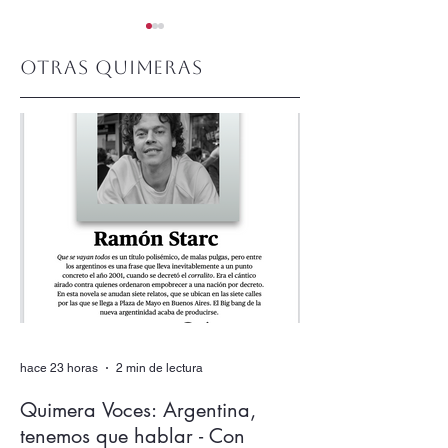
Otras quimeras
Quimera #510.
Quimera #509.
Junio 2026
Mayo 2026
hace 23 horas
2 min de lectura
Quimera Voces: Argentina,
tenemos que hablar - Con