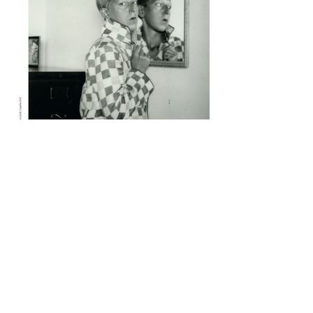
muchos otros nombres. Escritore e
ilustradora. Artista de performance y
fotógrafa. Introvertide y extrovertida.
Leyendas de la vanguardia y combatientes
de la resistencia.
1 jul
1 min de lectura
Quimera #511-512. Julio-
Agosto 2026
Versión flipbook de la revista #5511-512.
Julio-Agosto 2026