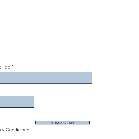
llido
Suscribirse
s y Condiciones