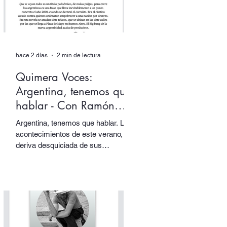
hace 2 días
2 min de lectura
Quimera Voces:
Argentina, tenemos que
hablar - Con Ramón
Starc.
Argentina, tenemos que hablar. Los
acontecimientos de este verano, la
deriva desquiciada de sus
gobernantes, sus papas y sus
tótems… todo nos empuja una vez
más a volver los ojos a Argentina,
pensarla e interpelarla… que es
justamente lo que nos facilita el
argentino Ramón Starc en su
primera novela, Que se vayan todos