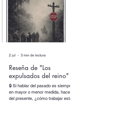
responsable de una parte de su
obra y de su identidad. Al final,
asistimos incluso al nacimiento de
una nueva voz. En “Autor colectivo”,
el nuevo episodio del podcast de
Quimera, traslada
2 jul
3 min de lectura
Reseña de "Los
expulsados del reino"
🔒 Si hablar del pasado es siempre,
en mayor o menor medida, hacerlo
del presente, ¿cómo trabajar esta
oscilación sin rendir el lenguaje y
sus espesores a la alegoría, al juego
de las equivalencias? En Los
expulsados del reino, Salvador