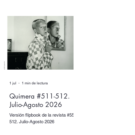
XX. Sin embargo, tuvieron muchos
otros nombres. Escritore e
ilustradora. Artista de performance
y fotógrafa. Introvertide y
extrovertida. Leyendas de la
vanguardia y combatientes de la
resistencia.
1 jul
1 min de lectura
Quimera #511-512.
Julio-Agosto 2026
Versión flipbook de la revista #5511-
512. Julio-Agosto 2026