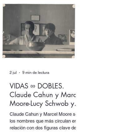
Izquierdo ingenia un aparato de
escritura donde ambas
dimensiones, más que dialogar, se
solapan en un mutuo extrañamiento
del que ninguna sale intocada.
2 jul
9 min de lectura
VIDAS ∞ DOBLES.
Claude Cahun y Marcel
Moore-Lucy Schwob y
Suzanne Malherbe
Claude Cahun y Marcel Moore son
los nombres que más circulan en
relación con dos figuras clave del
activismo artístico y político del siglo