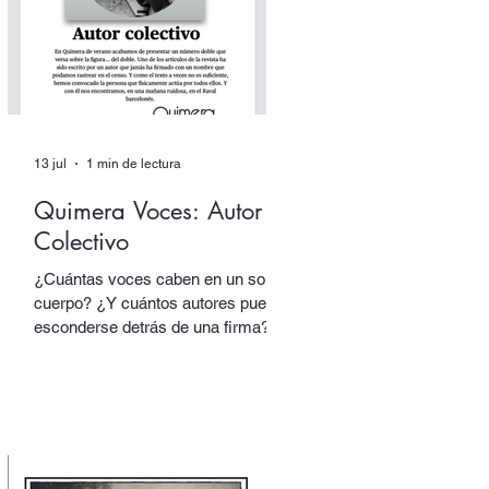
(Candaya).
13 jul
1 min de lectura
Quimera Voces: Autor
Colectivo
¿Cuántas voces caben en un solo
cuerpo? ¿Y cuántos autores pueden
esconderse detrás de una firma?
En nuestro número doble de verano,
dedicado a los dobles y los
múltiples, uno de los textos está
escrito por un autor que alberga
multitudes. En sus páginas hablan
tres voces distintas, cada una