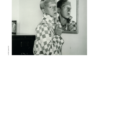
político del siglo XX. Sin embargo, tuvieron
muchos otros nombres. Escritore e
ilustradora. Artista de performance y
fotógrafa. Introvertide y extrovertida.
Leyendas de la vanguardia y combatientes
de la resistencia.
1 jul
1 min de lectura
Quimera #511-512. Julio-
Agosto 2026
Versión flipbook de la revista #5511-512.
Julio-Agosto 2026