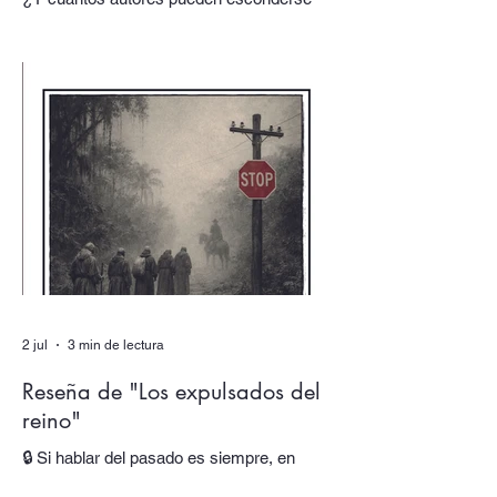
detrás de una firma? En nuestro número
doble de verano, dedicado a los dobles y
los múltiples, uno de los textos está escrito
por un autor que alberga multitudes. En
sus páginas hablan tres voces distintas,
cada una responsable de una parte de su
obra y de su identidad. Al final, asistimos
incluso al nacimiento de una nueva voz.
En “Autor colectivo”, el nuevo episodio del
podcast de Quimera, traslada
2 jul
3 min de lectura
Reseña de "Los expulsados del
reino"
🔒 Si hablar del pasado es siempre, en
mayor o menor medida, hacerlo del