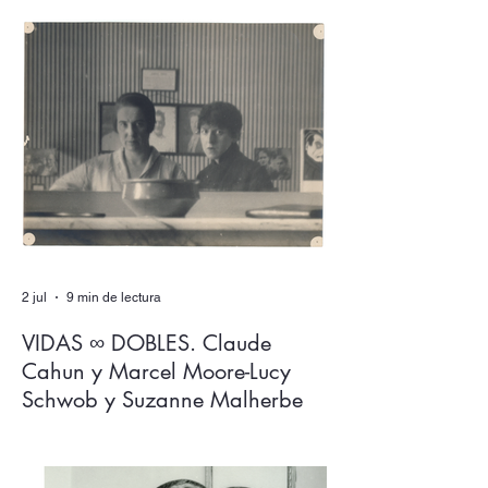
presente, ¿cómo trabajar esta oscilación
sin rendir el lenguaje y sus espesores a la
alegoría, al juego de las equivalencias? En
Los expulsados del reino, Salvador
Izquierdo ingenia un aparato de escritura
donde ambas dimensiones, más que
dialogar, se solapan en un mutuo
extrañamiento del que ninguna sale
intocada.
2 jul
9 min de lectura
VIDAS ∞ DOBLES. Claude
Cahun y Marcel Moore-Lucy
Schwob y Suzanne Malherbe
Claude Cahun y Marcel Moore son los
nombres que más circulan en relación con
dos figuras clave del activismo artístico y