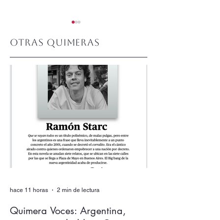
Otras quimeras
Quimera #510.
Quimera #509.
Junio 2026
Mayo 2026
hace 11 horas
2 min de lectura
Quimera Voces: Argentina,