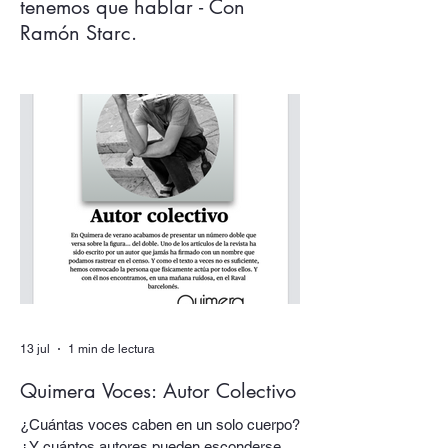
tenemos que hablar - Con
Ramón Starc.
Argentina, tenemos que hablar. Los
acontecimientos de este verano, la deriva
desquiciada de sus gobernantes, sus
papas y sus tótems… todo nos empuja
una vez más a volver los ojos a Argentina,
pensarla e interpelarla… que es
justamente lo que nos facilita el argentino
Ramón Starc en su primera novela, Que
se vayan todos (Candaya).
13 jul
1 min de lectura
Quimera Voces: Autor Colectivo
¿Cuántas voces caben en un solo cuerpo?
¿Y cuántos autores pueden esconderse