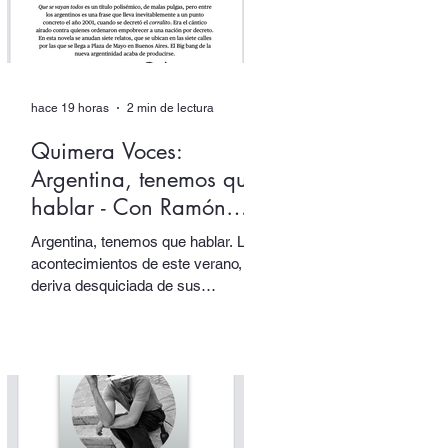
hace 19 horas
2 min de lectura
Quimera Voces:
Argentina, tenemos que
hablar - Con Ramón
Starc.
Argentina, tenemos que hablar. Los
acontecimientos de este verano, la
deriva desquiciada de sus
gobernantes, sus papas y sus
tótems… todo nos empuja una vez
más a volver los ojos a Argentina,
pensarla e interpelarla… que es
justamente lo que nos facilita el
argentino Ramón Starc en su
primera novela, Que se vayan todos