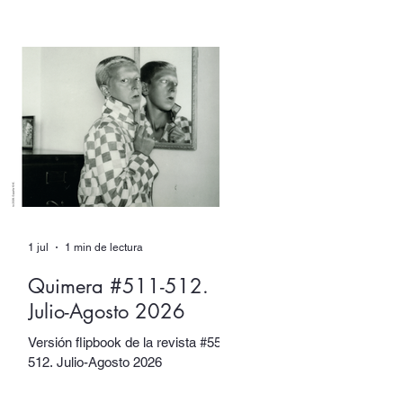
XX. Sin embargo, tuvieron muchos
otros nombres. Escritore e
ilustradora. Artista de performance
y fotógrafa. Introvertide y
extrovertida. Leyendas de la
vanguardia y combatientes de la
resistencia.
1 jul
1 min de lectura
Quimera #511-512.
Julio-Agosto 2026
Versión flipbook de la revista #5511-
512. Julio-Agosto 2026