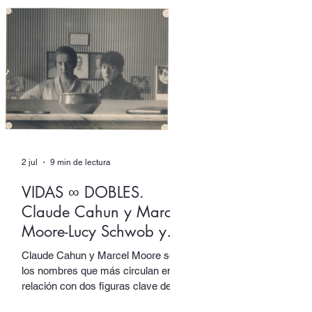
Izquierdo ingenia un aparato de
escritura donde ambas
dimensiones, más que dialogar, se
solapan en un mutuo extrañamiento
del que ninguna sale intocada.
2 jul
9 min de lectura
VIDAS ∞ DOBLES.
Claude Cahun y Marcel
Moore-Lucy Schwob y
Suzanne Malherbe
Claude Cahun y Marcel Moore son
los nombres que más circulan en
relación con dos figuras clave del
activismo artístico y político del siglo