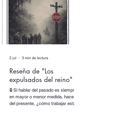
responsable de una parte de su
obra y de su identidad. Al final,
asistimos incluso al nacimiento de
una nueva voz. En “Autor colectivo”,
el nuevo episodio del podcast de
Quimera, traslada
2 jul
3 min de lectura
Reseña de "Los
expulsados del reino"
🔒 Si hablar del pasado es siempre,
en mayor o menor medida, hacerlo
del presente, ¿cómo trabajar esta
oscilación sin rendir el lenguaje y
sus espesores a la alegoría, al juego
de las equivalencias? En Los
expulsados del reino, Salvador