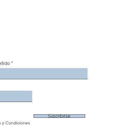
llido
Suscribirse
s y Condiciones