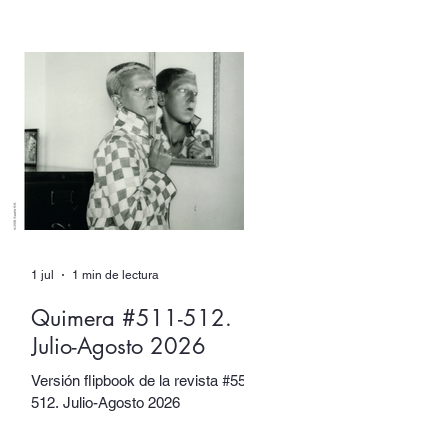
XX. Sin embargo, tuvieron muchos
otros nombres. Escritore e
ilustradora. Artista de performance
y fotógrafa. Introvertide y
extrovertida. Leyendas de la
vanguardia y combatientes de la
resistencia.
1 jul
1 min de lectura
Quimera #511-512.
Julio-Agosto 2026
Versión flipbook de la revista #5511-
512. Julio-Agosto 2026