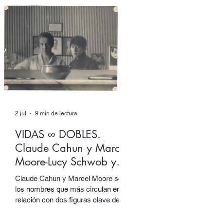
Izquierdo ingenia un aparato de
escritura donde ambas
dimensiones, más que dialogar, se
solapan en un mutuo extrañamiento
del que ninguna sale intocada.
2 jul
9 min de lectura
VIDAS ∞ DOBLES.
Claude Cahun y Marcel
Moore-Lucy Schwob y
Suzanne Malherbe
Claude Cahun y Marcel Moore son
los nombres que más circulan en
relación con dos figuras clave del
activismo artístico y político del siglo