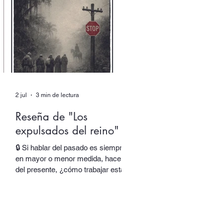
responsable de una parte de su
obra y de su identidad. Al final,
asistimos incluso al nacimiento de
una nueva voz. En “Autor colectivo”,
el nuevo episodio del podcast de
Quimera, traslada
2 jul
3 min de lectura
Reseña de "Los
expulsados del reino"
🔒 Si hablar del pasado es siempre,
en mayor o menor medida, hacerlo
del presente, ¿cómo trabajar esta
oscilación sin rendir el lenguaje y
sus espesores a la alegoría, al juego
de las equivalencias? En Los
expulsados del reino, Salvador