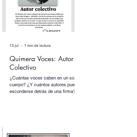
(Candaya).
13 jul
1 min de lectura
Quimera Voces: Autor
Colectivo
¿Cuántas voces caben en un solo
cuerpo? ¿Y cuántos autores pueden
esconderse detrás de una firma?
En nuestro número doble de verano,
dedicado a los dobles y los
múltiples, uno de los textos está
escrito por un autor que alberga
multitudes. En sus páginas hablan
tres voces distintas, cada una