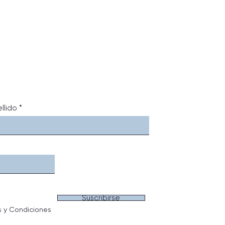
llido
Suscribirse
s y Condiciones