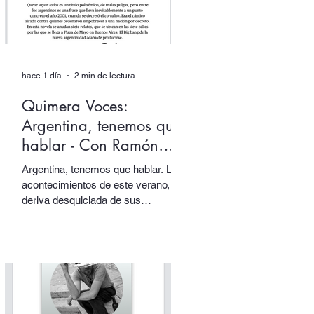
hace 1 día
2 min de lectura
Quimera Voces:
Argentina, tenemos que
hablar - Con Ramón
Starc.
Argentina, tenemos que hablar. Los
acontecimientos de este verano, la
deriva desquiciada de sus
gobernantes, sus papas y sus
tótems… todo nos empuja una vez
más a volver los ojos a Argentina,
pensarla e interpelarla… que es
justamente lo que nos facilita el
argentino Ramón Starc en su
primera novela, Que se vayan todos