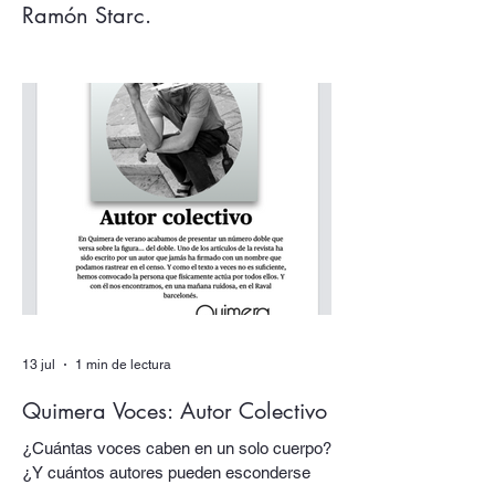
Ramón Starc.
Argentina, tenemos que hablar. Los
acontecimientos de este verano, la deriva
desquiciada de sus gobernantes, sus
papas y sus tótems… todo nos empuja
una vez más a volver los ojos a Argentina,
pensarla e interpelarla… que es
justamente lo que nos facilita el argentino
Ramón Starc en su primera novela, Que
se vayan todos (Candaya).
13 jul
1 min de lectura
Quimera Voces: Autor Colectivo
¿Cuántas voces caben en un solo cuerpo?
¿Y cuántos autores pueden esconderse