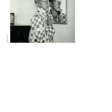
muchos otros nombres. Escritore e
ilustradora. Artista de performance y
fotógrafa. Introvertide y extrovertida.
Leyendas de la vanguardia y combatientes
de la resistencia.
1 jul
1 min de lectura
Quimera #511-512. Julio-
Agosto 2026
Versión flipbook de la revista #5511-512.
Julio-Agosto 2026