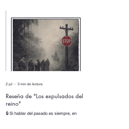
detrás de una firma? En nuestro número
doble de verano, dedicado a los dobles y
los múltiples, uno de los textos está escrito
por un autor que alberga multitudes. En
sus páginas hablan tres voces distintas,
cada una responsable de una parte de su
obra y de su identidad. Al final, asistimos
incluso al nacimiento de una nueva voz.
En “Autor colectivo”, el nuevo episodio del
podcast de Quimera, traslada
2 jul
3 min de lectura
Reseña de "Los expulsados del
reino"
🔒 Si hablar del pasado es siempre, en
mayor o menor medida, hacerlo del
presente, ¿cómo trabajar esta oscilación