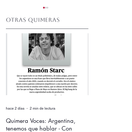
Otras quimeras
Quimera #510.
Quimera #509.
Junio 2026
Mayo 2026
hace 2 días
2 min de lectura
Quimera Voces: Argentina,
tenemos que hablar - Con