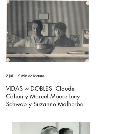
sin rendir el lenguaje y sus espesores a la
alegoría, al juego de las equivalencias? En
Los expulsados del reino, Salvador
Izquierdo ingenia un aparato de escritura
donde ambas dimensiones, más que
dialogar, se solapan en un mutuo
extrañamiento del que ninguna sale
intocada.
2 jul
9 min de lectura
VIDAS ∞ DOBLES. Claude
Cahun y Marcel Moore-Lucy
Schwob y Suzanne Malherbe
Claude Cahun y Marcel Moore son los
nombres que más circulan en relación con
dos figuras clave del activismo artístico y
político del siglo XX. Sin embargo, tuvieron