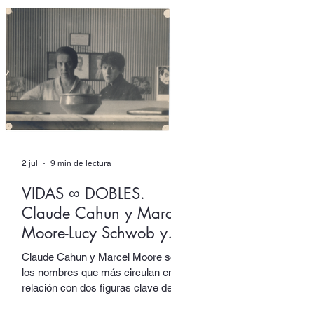
Izquierdo ingenia un aparato de
escritura donde ambas
dimensiones, más que dialogar, se
solapan en un mutuo extrañamiento
del que ninguna sale intocada.
2 jul
9 min de lectura
VIDAS ∞ DOBLES.
Claude Cahun y Marcel
Moore-Lucy Schwob y
Suzanne Malherbe
Claude Cahun y Marcel Moore son
los nombres que más circulan en
relación con dos figuras clave del
activismo artístico y político del siglo