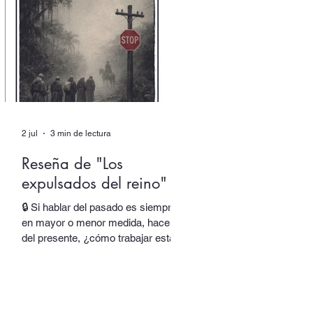
responsable de una parte de su
obra y de su identidad. Al final,
asistimos incluso al nacimiento de
una nueva voz. En “Autor colectivo”,
el nuevo episodio del podcast de
Quimera, traslada
2 jul
3 min de lectura
Reseña de "Los
expulsados del reino"
🔒 Si hablar del pasado es siempre,
en mayor o menor medida, hacerlo
del presente, ¿cómo trabajar esta
oscilación sin rendir el lenguaje y
sus espesores a la alegoría, al juego
de las equivalencias? En Los
expulsados del reino, Salvador