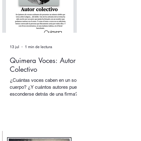
(Candaya).
13 jul
1 min de lectura
Quimera Voces: Autor
Colectivo
¿Cuántas voces caben en un solo
cuerpo? ¿Y cuántos autores pueden
esconderse detrás de una firma?
En nuestro número doble de verano,
dedicado a los dobles y los
múltiples, uno de los textos está
escrito por un autor que alberga
multitudes. En sus páginas hablan
tres voces distintas, cada una