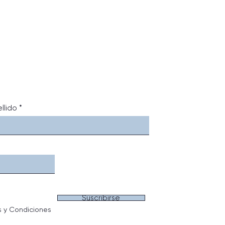
llido
Suscribirse
s y Condiciones