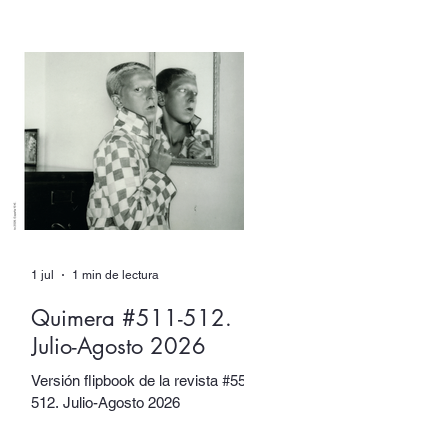
XX. Sin embargo, tuvieron muchos
otros nombres. Escritore e
ilustradora. Artista de performance
y fotógrafa. Introvertide y
extrovertida. Leyendas de la
vanguardia y combatientes de la
resistencia.
1 jul
1 min de lectura
Quimera #511-512.
Julio-Agosto 2026
Versión flipbook de la revista #5511-
512. Julio-Agosto 2026