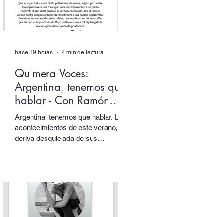
hace 19 horas
2 min de lectura
Quimera Voces:
Argentina, tenemos que
hablar - Con Ramón
Starc.
Argentina, tenemos que hablar. Los
acontecimientos de este verano, la
deriva desquiciada de sus
gobernantes, sus papas y sus
tótems… todo nos empuja una vez
más a volver los ojos a Argentina,
pensarla e interpelarla… que es
justamente lo que nos facilita el
argentino Ramón Starc en su
primera novela, Que se vayan todos