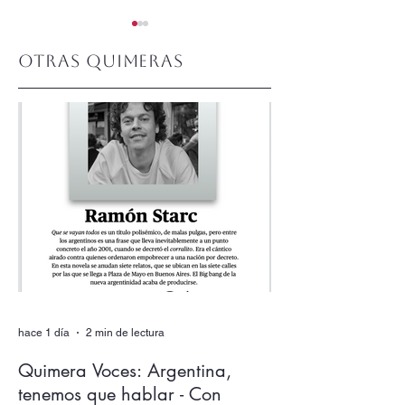
Otras quimeras
Quimera #510.
Quimera #509.
Junio 2026
Mayo 2026
hace 1 día
2 min de lectura
Quimera Voces: Argentina,
tenemos que hablar - Con