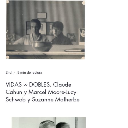
sin rendir el lenguaje y sus espesores a la
alegoría, al juego de las equivalencias? En
Los expulsados del reino, Salvador
Izquierdo ingenia un aparato de escritura
donde ambas dimensiones, más que
dialogar, se solapan en un mutuo
extrañamiento del que ninguna sale
intocada.
2 jul
9 min de lectura
VIDAS ∞ DOBLES. Claude
Cahun y Marcel Moore-Lucy
Schwob y Suzanne Malherbe
Claude Cahun y Marcel Moore son los
nombres que más circulan en relación con
dos figuras clave del activismo artístico y
político del siglo XX. Sin embargo, tuvieron