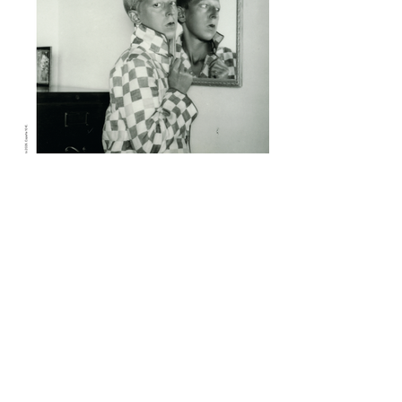
muchos otros nombres. Escritore e
ilustradora. Artista de performance y
fotógrafa. Introvertide y extrovertida.
Leyendas de la vanguardia y combatientes
de la resistencia.
1 jul
1 min de lectura
Quimera #511-512. Julio-
Agosto 2026
Versión flipbook de la revista #5511-512.
Julio-Agosto 2026