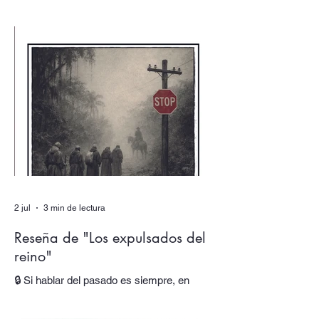
detrás de una firma? En nuestro número
doble de verano, dedicado a los dobles y
los múltiples, uno de los textos está escrito
por un autor que alberga multitudes. En
sus páginas hablan tres voces distintas,
cada una responsable de una parte de su
obra y de su identidad. Al final, asistimos
incluso al nacimiento de una nueva voz.
En “Autor colectivo”, el nuevo episodio del
podcast de Quimera, traslada
2 jul
3 min de lectura
Reseña de "Los expulsados del
reino"
🔒 Si hablar del pasado es siempre, en
mayor o menor medida, hacerlo del
presente, ¿cómo trabajar esta oscilación