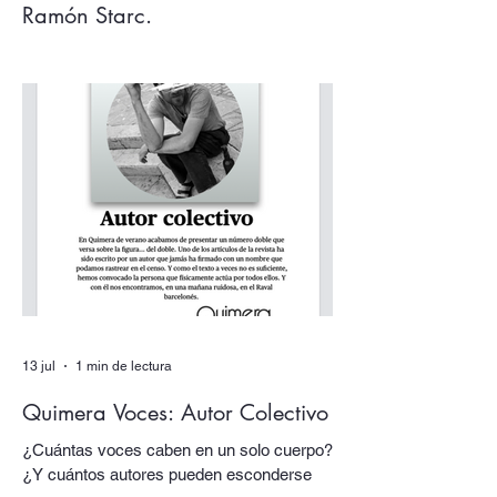
Ramón Starc.
Argentina, tenemos que hablar. Los
acontecimientos de este verano, la deriva
desquiciada de sus gobernantes, sus
papas y sus tótems… todo nos empuja
una vez más a volver los ojos a Argentina,
pensarla e interpelarla… que es
justamente lo que nos facilita el argentino
Ramón Starc en su primera novela, Que
se vayan todos (Candaya).
13 jul
1 min de lectura
Quimera Voces: Autor Colectivo
¿Cuántas voces caben en un solo cuerpo?
¿Y cuántos autores pueden esconderse