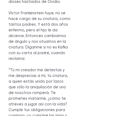
dioses hastiados de Ovidio. 
Víctor Frankenstein huye, no se 
hace cargo de su criatura, como 
tantos padres. Y está dos años 
enfermo, pero el hijo le da 
alcance. Entonces cambiamos 
de ángulo y nos situamos en la 
criatura. Díganme si no es Kafka 
con su carta al padre, cuando 
reclama:
“Tú mi creador me detestas y 
me desprecias a mí, tú criatura, 
a quien estás unido por lazos 
que sólo la aniquilación de uno 
de nosotros romperá. Te 
prometes matarme, ¿cómo te 
atreves a jugar así con la vida? 
Cumple tus obligaciones para 
conmigo, yo cumpliré las mías y 