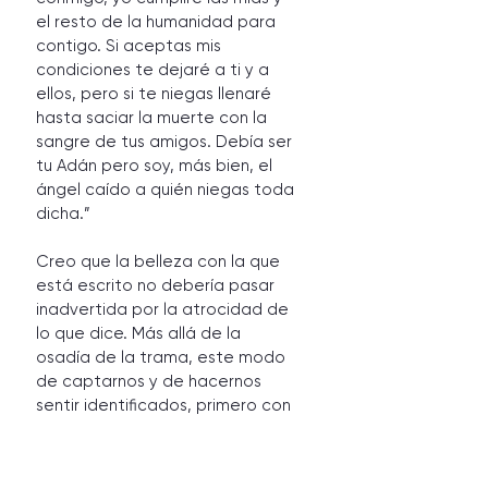
el resto de la humanidad para 
contigo. Si aceptas mis 
condiciones te dejaré a ti y a 
ellos, pero si te niegas llenaré 
hasta saciar la muerte con la 
sangre de tus amigos. Debía ser 
tu Adán pero soy, más bien, el 
ángel caído a quién niegas toda 
dicha.”
Creo que la belleza con la que 
está escrito no debería pasar 
inadvertida por la atrocidad de 
lo que dice. Más allá de la 
osadía de la trama, este modo 
de captarnos y de hacernos 
sentir identificados, primero con 
el creador y su horror, el 
experimento fallido, el hijo 
diabólico, y después ponernos 