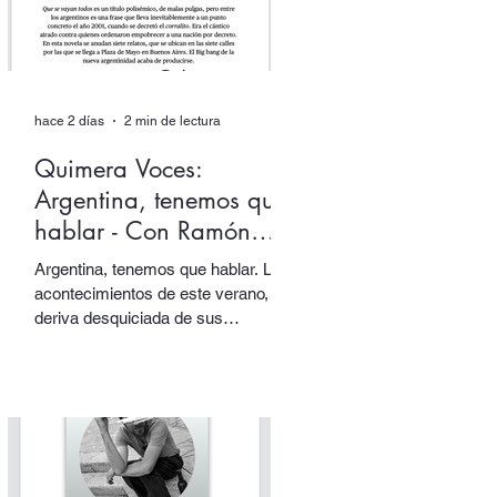
hace 2 días
2 min de lectura
Quimera Voces:
Argentina, tenemos que
hablar - Con Ramón
Starc.
Argentina, tenemos que hablar. Los
acontecimientos de este verano, la
deriva desquiciada de sus
gobernantes, sus papas y sus
tótems… todo nos empuja una vez
más a volver los ojos a Argentina,
pensarla e interpelarla… que es
justamente lo que nos facilita el
argentino Ramón Starc en su
primera novela, Que se vayan todos