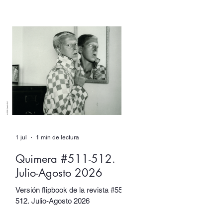
XX. Sin embargo, tuvieron muchos
otros nombres. Escritore e
ilustradora. Artista de performance
y fotógrafa. Introvertide y
extrovertida. Leyendas de la
vanguardia y combatientes de la
resistencia.
1 jul
1 min de lectura
Quimera #511-512.
Julio-Agosto 2026
Versión flipbook de la revista #5511-
512. Julio-Agosto 2026