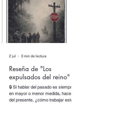
responsable de una parte de su
obra y de su identidad. Al final,
asistimos incluso al nacimiento de
una nueva voz. En “Autor colectivo”,
el nuevo episodio del podcast de
Quimera, traslada
2 jul
3 min de lectura
Reseña de "Los
expulsados del reino"
🔒 Si hablar del pasado es siempre,
en mayor o menor medida, hacerlo
del presente, ¿cómo trabajar esta
oscilación sin rendir el lenguaje y
sus espesores a la alegoría, al juego
de las equivalencias? En Los
expulsados del reino, Salvador