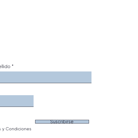
llido
Suscribirse
s y Condiciones