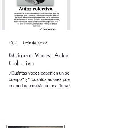
(Candaya).
13 jul
1 min de lectura
Quimera Voces: Autor
Colectivo
¿Cuántas voces caben en un solo
cuerpo? ¿Y cuántos autores pueden
esconderse detrás de una firma?
En nuestro número doble de verano,
dedicado a los dobles y los
múltiples, uno de los textos está
escrito por un autor que alberga
multitudes. En sus páginas hablan
tres voces distintas, cada una