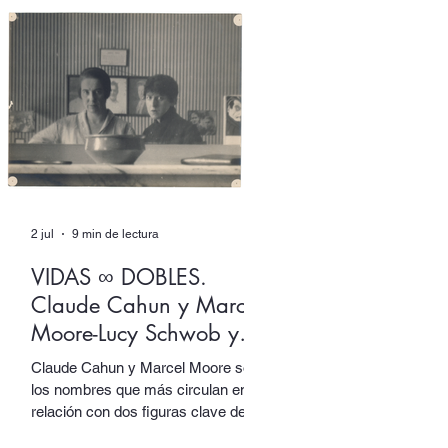
Izquierdo ingenia un aparato de
escritura donde ambas
dimensiones, más que dialogar, se
solapan en un mutuo extrañamiento
del que ninguna sale intocada.
2 jul
9 min de lectura
VIDAS ∞ DOBLES.
Claude Cahun y Marcel
Moore-Lucy Schwob y
Suzanne Malherbe
Claude Cahun y Marcel Moore son
los nombres que más circulan en
relación con dos figuras clave del
activismo artístico y político del siglo