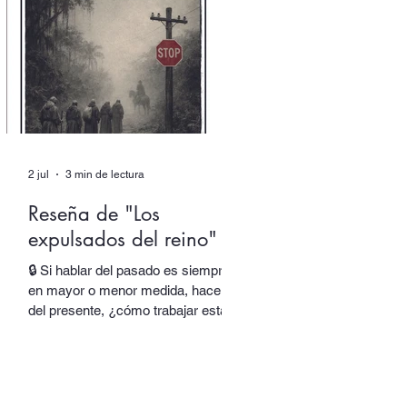
responsable de una parte de su
obra y de su identidad. Al final,
asistimos incluso al nacimiento de
una nueva voz. En “Autor colectivo”,
el nuevo episodio del podcast de
Quimera, traslada
2 jul
3 min de lectura
Reseña de "Los
expulsados del reino"
🔒 Si hablar del pasado es siempre,
en mayor o menor medida, hacerlo
del presente, ¿cómo trabajar esta
oscilación sin rendir el lenguaje y
sus espesores a la alegoría, al juego
de las equivalencias? En Los
expulsados del reino, Salvador