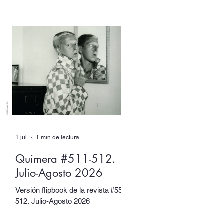
XX. Sin embargo, tuvieron muchos
otros nombres. Escritore e
ilustradora. Artista de performance
y fotógrafa. Introvertide y
extrovertida. Leyendas de la
vanguardia y combatientes de la
resistencia.
1 jul
1 min de lectura
Quimera #511-512.
Julio-Agosto 2026
Versión flipbook de la revista #5511-
512. Julio-Agosto 2026