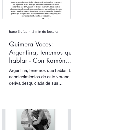
hace 3 días
2 min de lectura
Quimera Voces:
Argentina, tenemos que
hablar - Con Ramón
Starc.
Argentina, tenemos que hablar. Los
acontecimientos de este verano, la
deriva desquiciada de sus
gobernantes, sus papas y sus
tótems… todo nos empuja una vez
más a volver los ojos a Argentina,
pensarla e interpelarla… que es
justamente lo que nos facilita el
argentino Ramón Starc en su
primera novela, Que se vayan todos