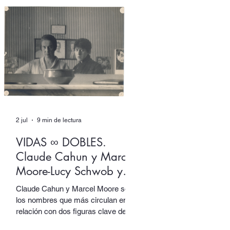
Izquierdo ingenia un aparato de
escritura donde ambas
dimensiones, más que dialogar, se
solapan en un mutuo extrañamiento
del que ninguna sale intocada.
2 jul
9 min de lectura
VIDAS ∞ DOBLES.
Claude Cahun y Marcel
Moore-Lucy Schwob y
Suzanne Malherbe
Claude Cahun y Marcel Moore son
los nombres que más circulan en
relación con dos figuras clave del
activismo artístico y político del siglo