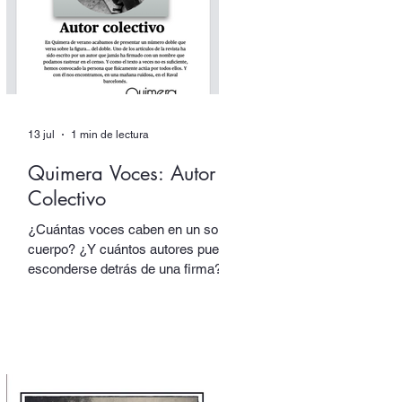
(Candaya).
13 jul
1 min de lectura
Quimera Voces: Autor
Colectivo
¿Cuántas voces caben en un solo
cuerpo? ¿Y cuántos autores pueden
esconderse detrás de una firma?
En nuestro número doble de verano,
dedicado a los dobles y los
múltiples, uno de los textos está
escrito por un autor que alberga
multitudes. En sus páginas hablan
tres voces distintas, cada una