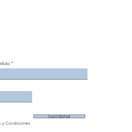
llido
Suscribirse
s y Condiciones